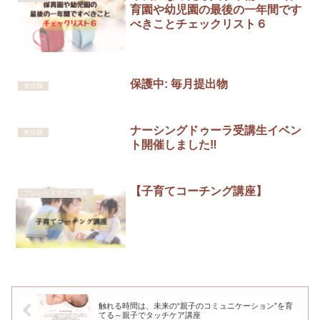
育園や幼児園の最後の一年間です
べきことチェックリスト６
保護中: 毎月提出物
未分類
ナーシングドゥーラ受講生イベン
未分類
ト開催しました‼️
【子育てコーチング講座】
プレシャスマミー講座
触れる時間は、未来の“親子のコミュニケーション”を育
てる～親子でタッチケア講座