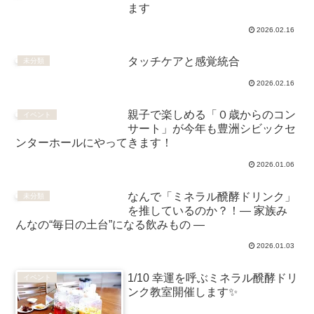
ます
2026.02.16
タッチケアと感覚統合
未分類
2026.02.16
親子で楽しめる「０歳からのコン
イベント
サート」が今年も豊洲シビックセ
ンターホールにやってきます！
2026.01.06
なんで「ミネラル醗酵ドリンク」
未分類
を推しているのか？！― 家族み
んなの“毎日の土台”になる飲みもの ―
2026.01.03
1/10 幸運を呼ぶミネラル醗酵ドリ
イベント
ンク教室開催します✨