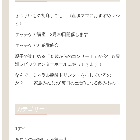
さつまいもの胡麻よごし 《産後ママにおすすめレシ
ピ》
タッチケア講座 2月20日開催します
タッチケアと感覚統合
親子で楽しめる「０歳からのコンサート」が今年も豊
洲シビックセンターホールにやってきます！
なんで「ミネラル醗酵ドリンク」を推しているの
か？！― 家族みんなの“毎日の土台”になる飲みもの
―
カテゴリー
1デイ
あなたの夢を叶える第一歩