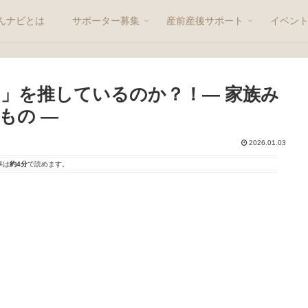
んナビとは
サポーター募集
産前産後サポート
イベン
」を推しているのか？！― 家族み
もの ―
2026.01.03
事は
約4分
で読めます。