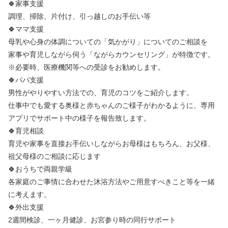
🍀家事支援
調理、掃除、片付け、引っ越しのお手伝い等
🍀ママ支援
母乳や心身の体調についての「気かがり」についてのご相談を
家事や育児しながら伺う「ながらカウンセリング」が特徴です。
※必要時、医療機関等への受診をお勧めします。
🍀パパ支援
男性がやりやすい方法での、育児のコツをご紹介します。
仕事中でも愛する奥様と赤ちゃんのご様子がわかるように、専用
アプリでサポート中の様子を報告致します。
🍀育児相談
育児や家事を直接お手伝いしながらお母様はもちろん、お父様、
祖父母様のご相談に応じます
🍀おうちで両親学級
各家庭のご事情に合わせた沐浴方法やご用意すべきこと等を一緒
に考えます。
🍀外出支援
2週間検診、一ヶ月健診、お宮参り時の同行サポート