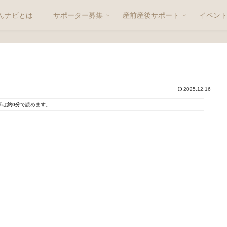
んナビとは
サポーター募集
産前産後サポート
イベン
2025.12.16
事は
約0分
で読めます。