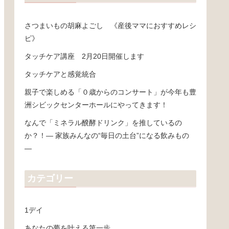
さつまいもの胡麻よごし 《産後ママにおすすめレシ
ピ》
タッチケア講座 2月20日開催します
タッチケアと感覚統合
親子で楽しめる「０歳からのコンサート」が今年も豊
洲シビックセンターホールにやってきます！
なんで「ミネラル醗酵ドリンク」を推しているの
か？！― 家族みんなの“毎日の土台”になる飲みもの
―
カテゴリー
1デイ
あなたの夢を叶える第一歩