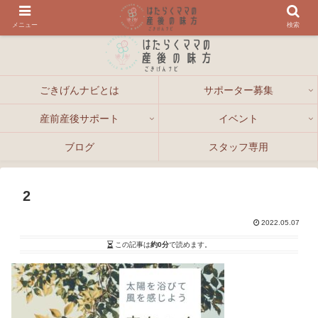
メニュー
検索
ごきげんナビとは
サポーター募集
産前産後サポート
イベント
ブログ
スタッフ専用
2
2022.05.07
この記事は
約0分
で読めます。