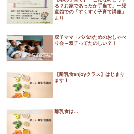
イベント
る？お家であったか手当て」〜児
童館での「すくすく子育て講座」
より
双子ママ・パパのためのおしゃべ
イベント
り会～双子ってたのしい？！
【離乳食enjoyクラス】はじまり
1デイ
ます！
離乳食は…
ナーシングドゥーラ®受講生イベント