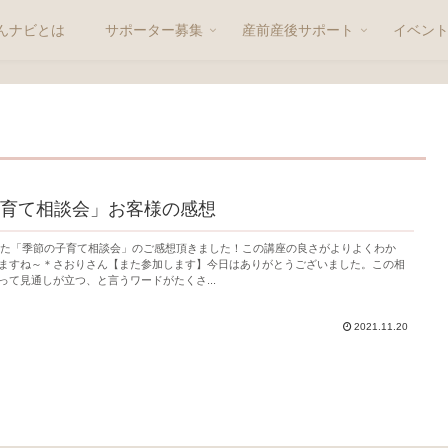
んナビとは
サポーター募集
産前産後サポート
イベン
育て相談会」お客様の感想
催した「季節の子育て相談会」のご感想頂きました！この講座の良さがよりよくわか
ますね～＊さおりさん【また参加します】今日はありがとうございました。この相
って見通しが立つ、と言うワードがたくさ...
2021.11.20