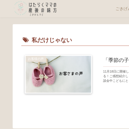
ごきげ
私だけじゃない
お客様の声
「季節の子
11月18日に開
る！ご感想紹介し
談会中こどもにと