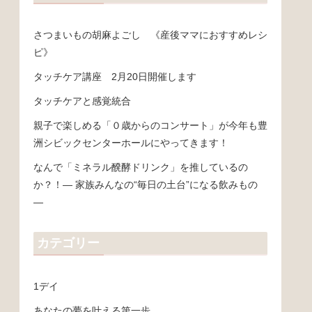
さつまいもの胡麻よごし 《産後ママにおすすめレシ
ピ》
タッチケア講座 2月20日開催します
タッチケアと感覚統合
親子で楽しめる「０歳からのコンサート」が今年も豊
洲シビックセンターホールにやってきます！
なんで「ミネラル醗酵ドリンク」を推しているの
か？！― 家族みんなの“毎日の土台”になる飲みもの
―
カテゴリー
1デイ
あなたの夢を叶える第一歩