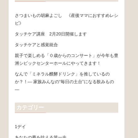
さつまいもの胡麻よごし 《産後ママにおすすめレシ
ピ》
タッチケア講座 2月20日開催します
タッチケアと感覚統合
親子で楽しめる「０歳からのコンサート」が今年も豊
洲シビックセンターホールにやってきます！
なんで「ミネラル醗酵ドリンク」を推しているの
か？！― 家族みんなの“毎日の土台”になる飲みもの
―
カテゴリー
1デイ
あなたの夢を叶える第一歩