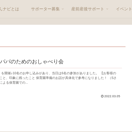
んナビとは
サポーター募集
産前産後サポート
イベン
パパのためのおしゃべり会
！を開催♪10名のお申し込みがあり、当日は6名の参加がありました。 【お客様の
こと、印象に残ったこと 保育園準備のお話が具体化で参考になりました！ （Sさ
よる保育園での...
2022.03.05