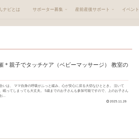
んナビとは
サポーター募集
産前産後サポート
イベン
開催＊親子でタッチケア（ベビーマッサージ） 教室の
合いは、 ママ自身の呼吸がふっと緩み、心が安心に戻る大切なひととき。 泣いて
、眠ってしまっても大丈夫。 5歳までのお子さんも参加可能ですので、上のお子さん
..
2025.11.26