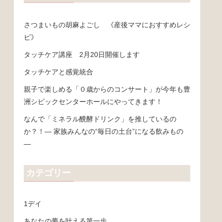
さつまいもの胡麻よごし 《産後ママにおすすめレシ
ピ》
タッチケア講座 2月20日開催します
タッチケアと感覚統合
親子で楽しめる「０歳からのコンサート」が今年も豊
洲シビックセンターホールにやってきます！
なんで「ミネラル醗酵ドリンク」を推しているの
か？！― 家族みんなの“毎日の土台”になる飲みもの
―
カテゴリー
1デイ
あなたの夢を叶える第一歩