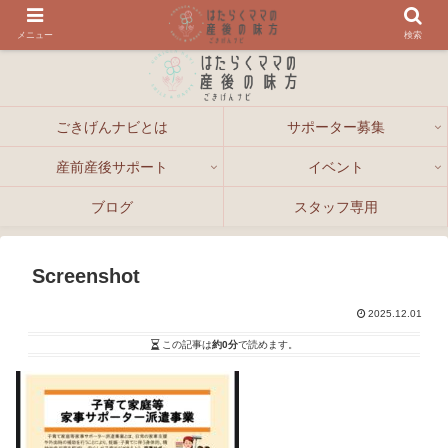
メニュー
検索
ごきげんナビとは
サポーター募集
産前産後サポート
イベント
ブログ
スタッフ専用
Screenshot
2025.12.01
この記事は
約0分
で読めます。