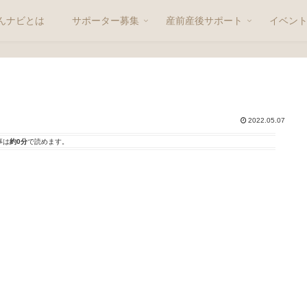
んナビとは
サポーター募集
産前産後サポート
イベン
2022.05.07
事は
約0分
で読めます。