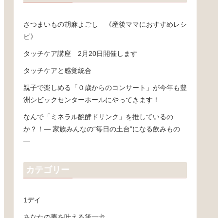
さつまいもの胡麻よごし 《産後ママにおすすめレシ
ピ》
タッチケア講座 2月20日開催します
タッチケアと感覚統合
親子で楽しめる「０歳からのコンサート」が今年も豊
洲シビックセンターホールにやってきます！
なんで「ミネラル醗酵ドリンク」を推しているの
か？！― 家族みんなの“毎日の土台”になる飲みもの
―
カテゴリー
1デイ
あなたの夢を叶える第一歩