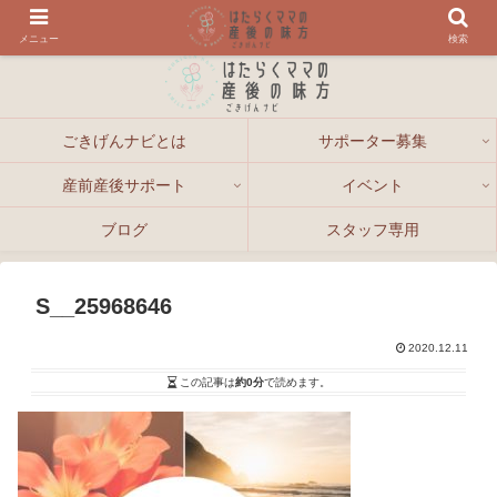
メニュー
検索
ごきげんナビとは
サポーター募集
産前産後サポート
イベント
ブログ
スタッフ専用
S__25968646
2020.12.11
この記事は
約0分
で読めます。