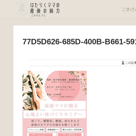
ごきげ
77D5D626-685D-400B-B661-59
この記