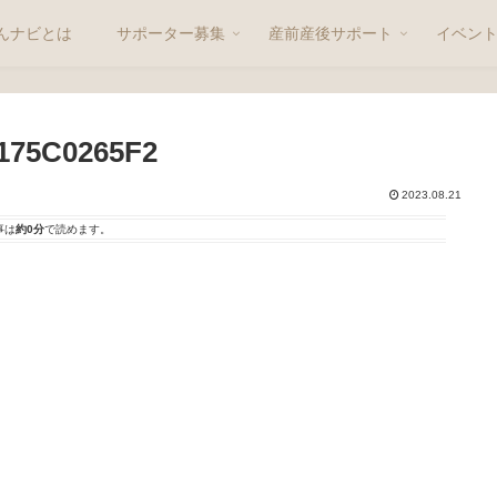
んナビとは
サポーター募集
産前産後サポート
イベン
175C0265F2
2023.08.21
事は
約0分
で読めます。