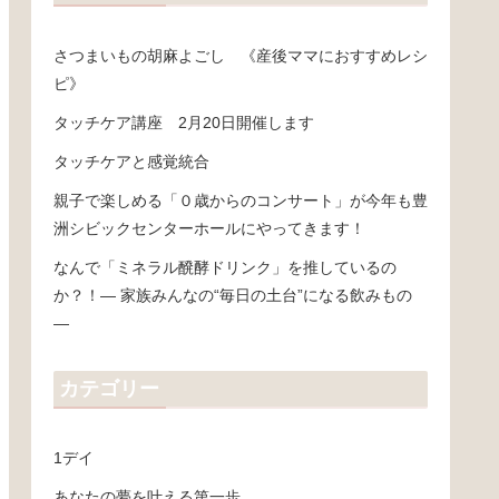
さつまいもの胡麻よごし 《産後ママにおすすめレシ
ピ》
タッチケア講座 2月20日開催します
タッチケアと感覚統合
親子で楽しめる「０歳からのコンサート」が今年も豊
洲シビックセンターホールにやってきます！
なんで「ミネラル醗酵ドリンク」を推しているの
か？！― 家族みんなの“毎日の土台”になる飲みもの
―
カテゴリー
1デイ
あなたの夢を叶える第一歩