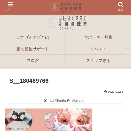
メニュー
検索
ごきげんナビとは
サポーター募集
産前産後サポート
イベント
ブログ
スタッフ専用
S__180469766
2022.01.16
この記事は
約0分
で読めます。