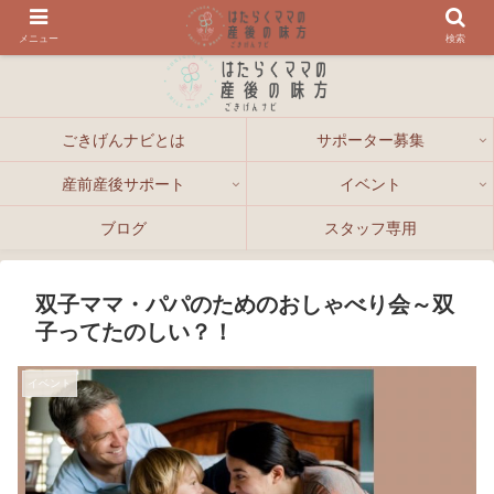
メニュー
検索
ごきげんナビとは
サポーター募集
産前産後サポート
イベント
ブログ
スタッフ専用
双子ママ・パパのためのおしゃべり会～双
子ってたのしい？！
イベント