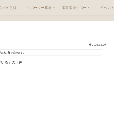
んナビとは
サポーター募集
産前産後サポート
イベン
2025.12.20
事は
約2分
で読めます。
ている」の正体