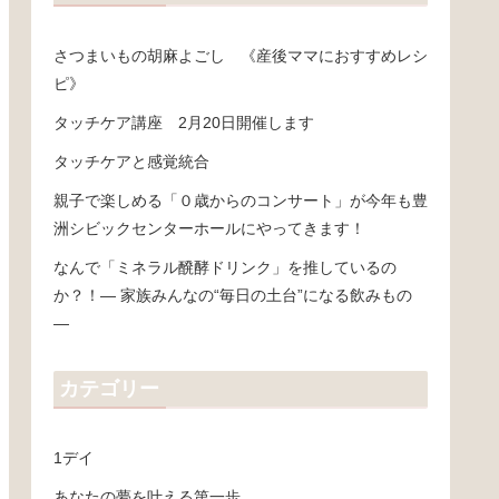
さつまいもの胡麻よごし 《産後ママにおすすめレシ
ピ》
タッチケア講座 2月20日開催します
タッチケアと感覚統合
親子で楽しめる「０歳からのコンサート」が今年も豊
洲シビックセンターホールにやってきます！
なんで「ミネラル醗酵ドリンク」を推しているの
か？！― 家族みんなの“毎日の土台”になる飲みもの
―
カテゴリー
1デイ
あなたの夢を叶える第一歩